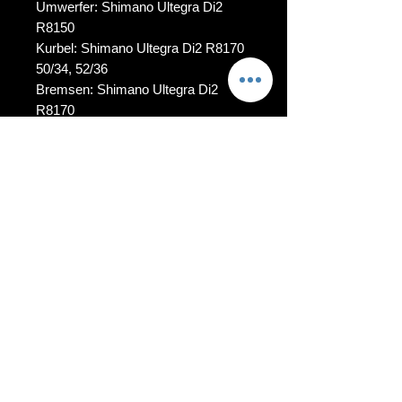
Umwerfer: Shimano Ultegra Di2
R8150
Kurbel: Shimano Ultegra Di2 R8170
50/34, 52/36
Bremsen: Shimano Ultegra Di2
R8170
Lenker: Colnago CCY1
Sattel: Prologo R4
Kassette: Shimano Ultegra R8100
11/30 oder 11/34
Laufräder: Vision SC45
Reifen: Pirelli oder Continental
Preis:
11.100€
| CYCLING-KINGDOM |