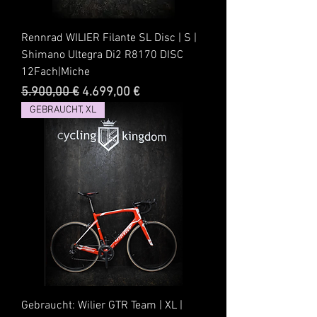
Rennrad WILIER Filante SL Disc | S |
Shimano Ultegra Di2 R8170 DISC
12Fach|Miche
Standardpreis
Sale-Preis
5.900,00 €
4.699,00 €
GEBRAUCHT, XL
Gebraucht: Wilier GTR Team | XL |