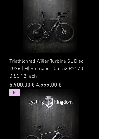
Triathlonrad Wilier Turbine SL DIsc
2026 | M| Shimano 105 Di2 R7170
DISC 12Fach
Standardpreis
Sale-Preis
5.900,00 €
4.999,00 €
M