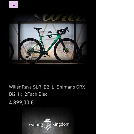
L
Wilier Rave SLR ID2| L |Shimano GRX
Di2 1x12Fach Disc
Preis
4.899,00 €