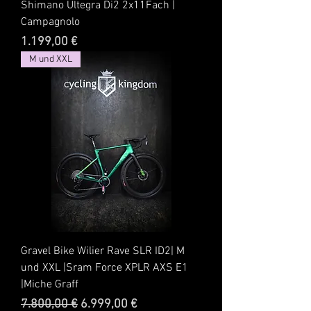
Shimano Ultegra Di2 2x11Fach |
Campagnolo
Preis
1.199,00 €
M und XXL
Gravel Bike Wilier Rave SLR ID2| M
und XXL |Sram Force XPLR AXS E1
|Miche Graff
Standardpreis
Sale-Preis
7.800,00 €
6.999,00 €