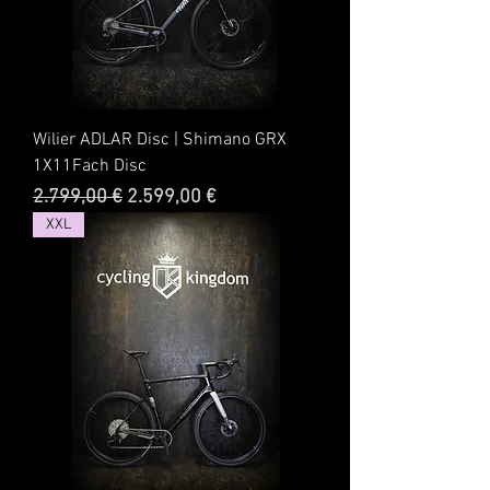
Wilier ADLAR Disc | Shimano GRX
1X11Fach Disc
Standardpreis
Sale-Preis
2.799,00 €
2.599,00 €
XXL