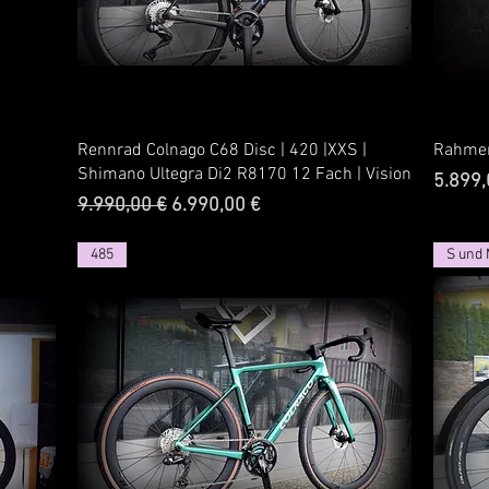
Rennrad Colnago C68 Disc | 420 |XXS |
Rahmen
Shimano Ultegra Di2 R8170 12 Fach | Vision
Preis
5.899,
Standardpreis
Sale-Preis
9.990,00 €
6.990,00 €
485
S und