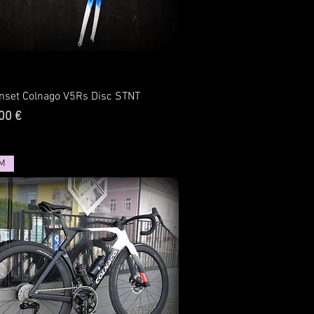
set Colnago V5Rs Disc STNT
00 €
 M