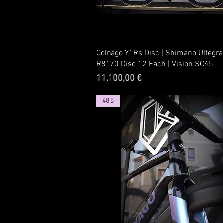
Colnago Y1Rs Disc | Shimano Ultegra
R8170 Disc 12 Fach | Vision SC45
Preis
11.100,00 €
48,5