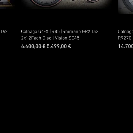
 Di2
Colnago G4-X | 485 |Shimano GRX Di2
Colnag
2x12Fach Disc | Vision SC45
R9270 
Standardpreis
Sale-Preis
Preis
6.400,00 €
5.499,00 €
14.700