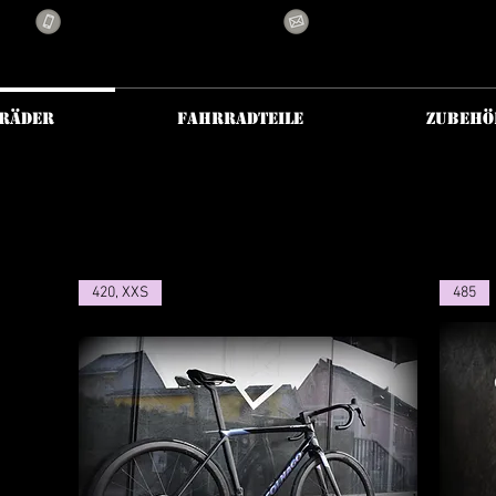
+436644885500
info@cycling-king
RÄDER
FAHRRADTEILE
ZUBEHÖ
420, XXS
485