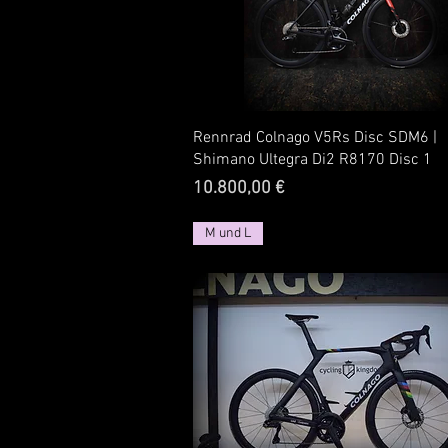
Rennrad Colnago V5Rs Disc SDM6 |
Shimano Ultegra Di2 R8170 Disc 1
Preis
10.800,00 €
M und L