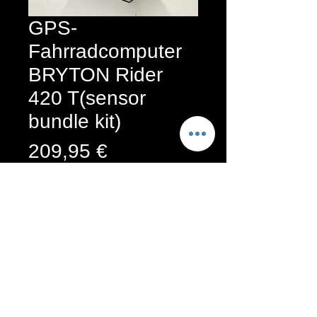
GPS-
Fahrradcomputer
BRYTON Rider
420 T(sensor
bundle kit)
Preis
209,95 €
GPS-Fahrradcomputer von Bryton 
im Sensor-Bundle-Set zur Erfassung 
von Geschwindigkeit und 
Trittfrequenz direkt ab Kauf 
einsatzbereit.
Rennräder | Kontakt
|
Impressum
|
Datenschutz