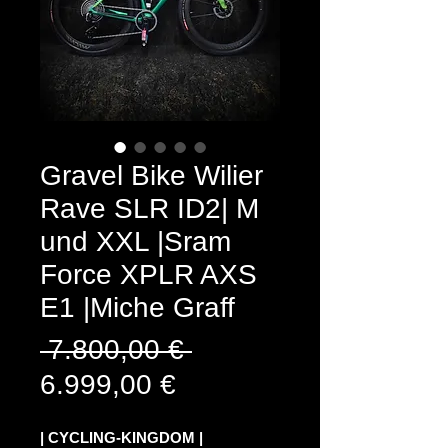
Gravel Bike Wilier
Rave SLR ID2| M
und XXL |Sram
Force XPLR AXS
E1 |Miche Graff
Standardpreis
 7.800,00 € 
Sale-
6.999,00 €
Preis
| CYCLING-KINGDOM |