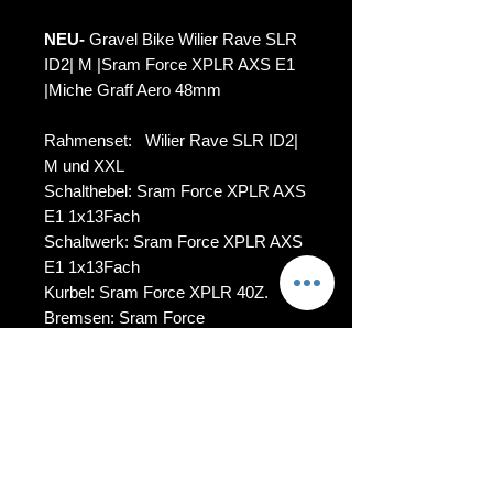
NEU-
Gravel Bike Wilier Rave SLR
ID2| M |Sram Force XPLR AXS E1
|Miche Graff Aero 48mm
Rahmenset: Wilier Rave SLR ID2|
M und XXL
Schalthebel: Sram Force XPLR AXS
E1 1x13Fach
Schaltwerk: Sram Force XPLR AXS
E1 1x13Fach
Kurbel: Sram Force XPLR 40Z.
Bremsen: Sram Force
Lenker: F-Bar
Sattel: Prologo Dimension
Laufräder: Miche Graff Aero 48mm
Kassette: 10/46
Reifen: VITTORIA TERRENO T50
700X50c TLR