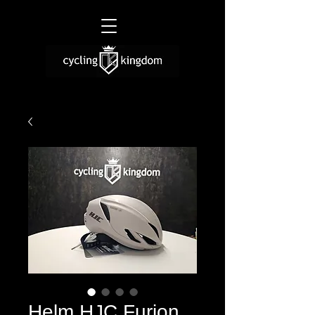
Helm HJC Furion