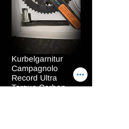
Kurbelgarnitur
Campagnolo
Record Ultra
Torque Carbon
Standardpreis
 379,00 € 
Sale-
189,50 €
Preis
52/36.
