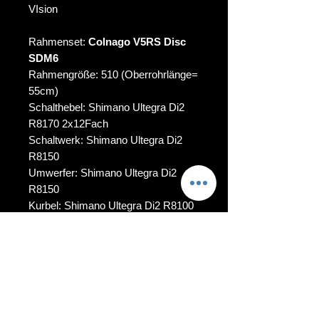
VIsion
Rahmenset:
Colnago V5RS Disc
SDM6
Rahmengröße: 510 (Oberrohrlänge=
55cm)
Schalthebel: Shimano Ultegra Di2
R8170 2x12Fach
Schaltwerk: Shimano Ultegra Di2
R8150
Umwerfer: Shimano Ultegra Di2
R8150
Kurbel: Shimano Ultegra Di2 R8100
50/34 oder 52/36
Bremsen: Shimano Ultegra Di2
R8170
Lenker: Colnago CC01 Carbon
Vorbau: Colnago CC01 Carbon
Sattel: Prologo R4