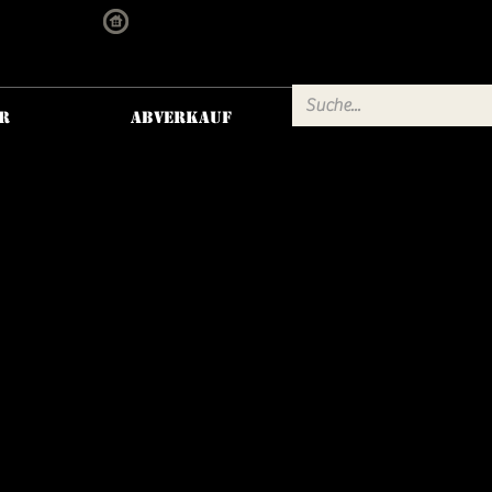
dom.com
Hengsberg 15, 8411 Hengsberg
R
Abverkauf