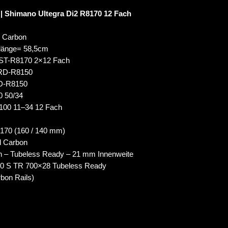
 Shimano Ultegra Di2 R8170 12 Fach
 Carbon
länge= 58,5cm
2 ST-R8170 2×12 Fach
 RD-R8150
FD-R8150
0 50/34
100 11–34 12 Fach
170 (160 / 140 mm)
l Carbon
on – Tubeless Ready – 21 mm Innenweite
000 S TR 700×28 Tubeless Ready
rbon Rails)